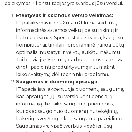
palaikymas ir konsultacijos yra svarbus jūsų verslui.
Efektyvus ir sklandus verslo veikimas:
IT palaikymas ir priežiūra užtikrina, kad jūsų
informacinės sistemos veiktų be sutrikimų ir
būtų patikimos. Specialistai užtikrina, kad jūsų
kompiuteriai, tinklai ir programinė įranga būtų
optimaliai nustatyti ir veiktų aukštu našumu.
Tai leidžia jums ir jūsų darbuotojams sklandžiai
dirbti, padidinti produktyvumą ir sumažinti
laiko švaistymą dėl techninių problemų.
Saugumas ir duomenų apsauga:
IT specialistai akcentuoja duomenų saugumą,
kad apsaugotų jūsų verslo konfidencialią
informaciją. Jie taiko saugumo priemones,
kurios apsaugo nuo duomenų nutekėjimų,
hakerių įsiveržimų ir kitų saugumo pažeidimų.
Saugumas yra ypač svarbus, ypač jei jūsų