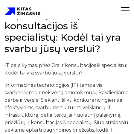
IT palaikymas, priežiūra ir
konsultacijos iš
specialistų: Kodėl tai yra
svarbu jūsų verslui?
IT palaikymas, priežiūra ir konsultacijos iš specialistų:
Kodėl tai yra svarbu jūsų verslui?
Informacinės technologijos (IT) tampa vis
svarbesnėmis ir neišvengiamomis mūsų kasdieniame
darbe ir versle. Siekiant išlikti konkurencingiems ir
efektyviems, svarbu ne tik turėti veikiančią IT
infrastruktūrą, bet ir teikti jai nuolatinį palaikymą,
priežiūrą ir konsultacijas iš specialistų. Šiuo straipsniu
siekiame aptarti pagrindines priežastis, kodėl IT