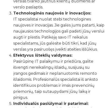
verslas tvarko jautrius klientų duomenis ar
verslo paslaptis.
Technologinės naujovės ir inovacijos:
IT specialistai nuolat stebi technologines
naujoves ir inovacijas. Jie galės jums patarti, kaip
naujausios technologijos gali padėti jūsų verslui
augti ir plėstis. Patikėję savo IT reikalus
specialistams, jūs galėsite būti tikri, kad jūsų
verslas yra pasiruošęs įveikti ateities iššūkius.
Efektyvus išteklių valdymas:
Pasirūpinę IT palaikymu ir priežiūra, galite
išvengti nereikalingų išlaidų, susijusių su
įrangos gedimais ir neplanuotomis remonto
išlaidomis. Profesionalūs specialistai iš anksto
identifikuos problemas ir imsis prevencinių
priemonių, taip sutaupydami jūsų laiką ir
pinigus.
Individualūs pasiūlymai ir patarimai: