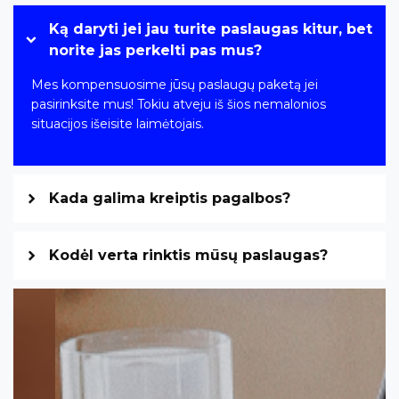
Ką daryti jei jau turite paslaugas kitur, bet
norite jas perkelti pas mus?
Mes kompensuosime jūsų paslaugų paketą jei
pasirinksite mus! Tokiu atveju iš šios nemalonios
situacijos išeisite laimėtojais.
Kada galima kreiptis pagalbos?
Kodėl verta rinktis mūsų paslaugas?